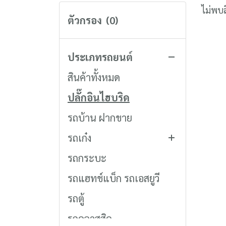
ไม่พบส
ตัวกรอง
(0)
ประเภทรถยนต์
สินค้าทั้งหมด
ปลั๊กอินไฮบริด
รถบ้าน ฝากขาย
รถเก๋ง
รถกระบะ
โตโยต้า
รถแฮทช์แบ็ก รถเอสยูวี
รถตู้
รถคลาสสิค