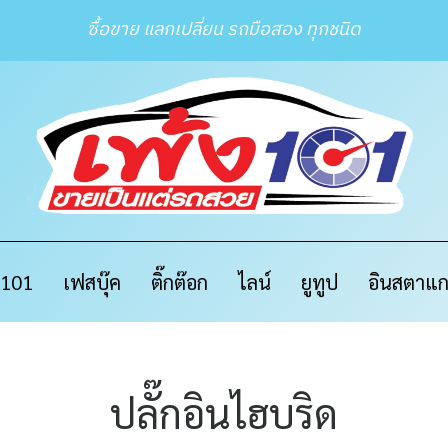
ซื้อขาย แลกเปลี่ยน รถมือสอง ทุกชนิด
ง 101
เฟสบุ๊ค
ติ๊กต๊อก
ไลน์
ยูทูป
อินสตาแ
ปลั๊กอินไฮบริด